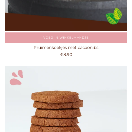
VOEG IN WINKELMANDJE
Pruimenkoekjes met cacaonibs
€8.90