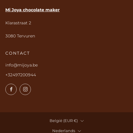
Mi Joya chocolate maker
Klarastraat 2
3080 Tervuren
CONTACT
info@mijoya.be
+32497200944
Facebook
Instagram
LAND
België (EUR €)
TAAL
Nederlands