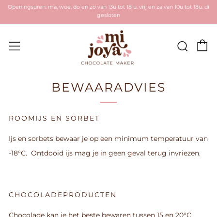
Openingsuren: ma, woe, do en zo van 13u tot 18 u. vrij en za van 10u tot 18u. di
gesloten
W
Zoek
Menu
BEWAARADVIES
ROOMIJS EN SORBET
Ijs en sorbets bewaar je op een minimum temperatuur van
-18°C. Ontdooid ijs mag je in geen geval terug invriezen.
CHOCOLADEPRODUCTEN
Chocolade kan je het beste bewaren tussen 15 en 20°C.