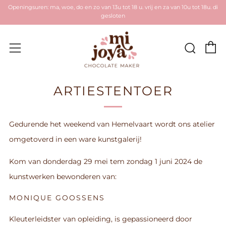
Openingsuren: ma, woe, do en zo van 13u tot 18 u. vrij en za van 10u tot 18u. di
gesloten
W
Zoek
Menu
ARTIESTENTOER
Gedurende het weekend van Hemelvaart wordt ons atelier
omgetoverd in een ware kunstgalerij!
Kom van donderdag 29 mei tem zondag 1 juni 2024 de
kunstwerken bewonderen van:
MONIQUE GOOSSENS
Kleuterleidster van opleiding, is gepassioneerd door