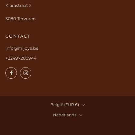
Klarastraat 2
3080 Tervuren
CONTACT
info@mijoya.be
+32497200944
Facebook
Instagram
LAND
België (EUR €)
TAAL
Nederlands