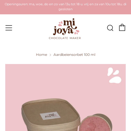
Openingsuren: ma, woe, do en zo van 13u tot 18 u. vrij en za van 10u tot 18u. di
gesloten
W
Zoek
Menu
Home
Aardbeiensorbet 100 ml