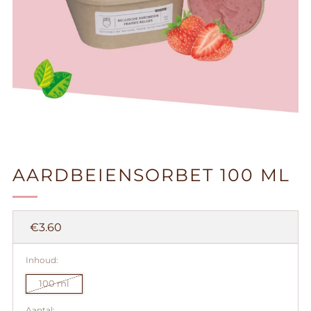
AARDBEIENSORBET 100 ML
Prijs
€3.60
Inhoud:
100 ml
Aantal: