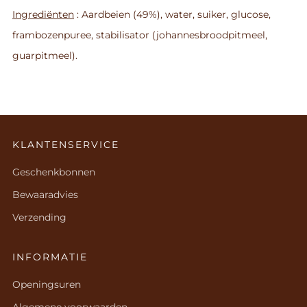
Ingrediënten
: Aardbeien (49%), water, suiker, glucose,
frambozenpuree, stabilisator (johannesbroodpitmeel,
guarpitmeel).
KLANTENSERVICE
Geschenkbonnen
Bewaaradvies
Verzending
INFORMATIE
Openingsuren