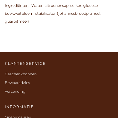
Ingrediënten
: Water, citroenensap, suiker, glucose,
boekweitbloem, stabilisator (johannesbroodpitmeel,
guarpitmeel)
KLANTENSERVICE
Geschenkbonnen
Bewaaradvies
Verzending
INFORMATIE
Openingsuren