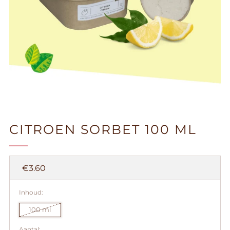
CITROEN SORBET 100 ML
Prijs
€3.60
Inhoud:
100 ml
Aantal: